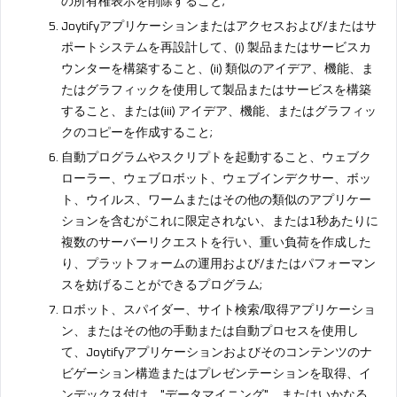
の所有権表示を削除すること;
Joytifyアプリケーションまたはアクセスおよび/またはサ
ポートシステムを再設計して、(i) 製品またはサービスカ
ウンターを構築すること、(ii) 類似のアイデア、機能、ま
たはグラフィックを使用して製品またはサービスを構築
すること、または(iii) アイデア、機能、またはグラフィッ
クのコピーを作成すること;
自動プログラムやスクリプトを起動すること、ウェブク
ローラー、ウェブロボット、ウェブインデクサー、ボッ
ト、ウイルス、ワームまたはその他の類似のアプリケー
ションを含むがこれに限定されない、または1秒あたりに
複数のサーバーリクエストを行い、重い負荷を作成した
り、プラットフォームの運用および/またはパフォーマン
スを妨げることができるプログラム;
ロボット、スパイダー、サイト検索/取得アプリケーショ
ン、またはその他の手動または自動プロセスを使用し
て、Joytifyアプリケーションおよびそのコンテンツのナ
ビゲーション構造またはプレゼンテーションを取得、イ
ンデックス付け、"データマイニング"、またはいかなる