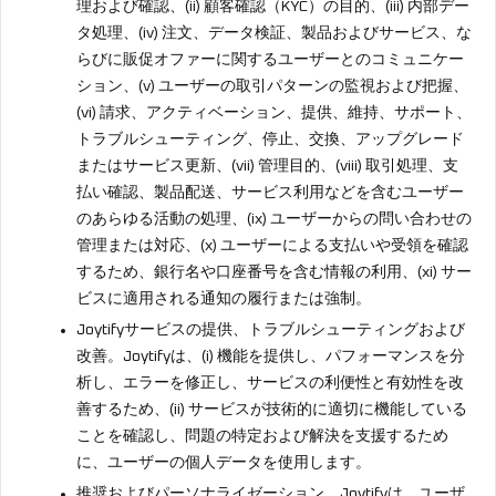
理および確認、(ii) 顧客確認（KYC）の目的、(iii) 内部デー
タ処理、(iv) 注文、データ検証、製品およびサービス、な
らびに販促オファーに関するユーザーとのコミュニケー
ション、(v) ユーザーの取引パターンの監視および把握、
(vi) 請求、アクティベーション、提供、維持、サポート、
トラブルシューティング、停止、交換、アップグレード
またはサービス更新、(vii) 管理目的、(viii) 取引処理、支
払い確認、製品配送、サービス利用などを含むユーザー
のあらゆる活動の処理、(ix) ユーザーからの問い合わせの
管理または対応、(x) ユーザーによる支払いや受領を確認
するため、銀行名や口座番号を含む情報の利用、(xi) サー
ビスに適用される通知の履行または強制。
Joytifyサービスの提供、トラブルシューティングおよび
改善。Joytifyは、(i) 機能を提供し、パフォーマンスを分
析し、エラーを修正し、サービスの利便性と有効性を改
善するため、(ii) サービスが技術的に適切に機能している
ことを確認し、問題の特定および解決を支援するため
に、ユーザーの個人データを使用します。
推奨およびパーソナライゼーション。Joytifyは、ユーザ