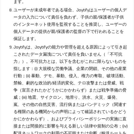
ます。
ユーザーが未成年者である場合、Joytifyはユーザーの個人デ
ータの入力について責任を負わず、子供の親/保護者が子供
のインターネット使用を監視することを推奨し、ユーザーの
個人データの提供が親/保護者の監督の下で行われることを
保証します。
Joytifyは、Joytifyの能力や管理を超える原因によって引き起
こされたデータ漏洩について責任を負いません（「不可抗
力」）。不可抗力とは、以下を含むがこれに限らないものを
指します：(i) 大規模な労働争議、企業の閉鎖、その他の産業
行動；(ii) 暴動、デモ、暴動、侵入、権力の奪取、破壊活動、
禁輸、劇的な政治的/経済的変化、テロ攻撃または脅威、戦
争（宣言されたかどうかにかかわらず）または戦争準備の脅
威；(iii) 地震、サイクロン、地滑り、洪水、火災、爆発、
嵐、その他の自然災害、流行病またはパンデミック（関連す
る権限のある機関からの声明によって確認されているかどう
かにかかわらず）、およびプライバシーポリシーの実施に直
接または間接的に影響を与える新しい法律や規制の公布；(iv)
配送ネットワークの利用の不可能または中断（輸送ルートを