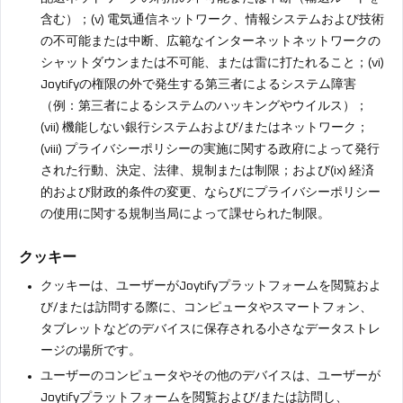
含む）；(v) 電気通信ネットワーク、情報システムおよび技術
の不可能または中断、広範なインターネットネットワークの
シャットダウンまたは不可能、または雷に打たれること；(vi)
Joytifyの権限の外で発生する第三者によるシステム障害
（例：第三者によるシステムのハッキングやウイルス）；
(vii) 機能しない銀行システムおよび/またはネットワーク；
(viii) プライバシーポリシーの実施に関する政府によって発行
された行動、決定、法律、規制または制限；および(ix) 経済
的および財政的条件の変更、ならびにプライバシーポリシー
の使用に関する規制当局によって課せられた制限。
クッキー
クッキーは、ユーザーがJoytifyプラットフォームを閲覧およ
び/または訪問する際に、コンピュータやスマートフォン、
タブレットなどのデバイスに保存される小さなデータストレ
ージの場所です。
ユーザーのコンピュータやその他のデバイスは、ユーザーが
Joytifyプラットフォームを閲覧および/または訪問し、