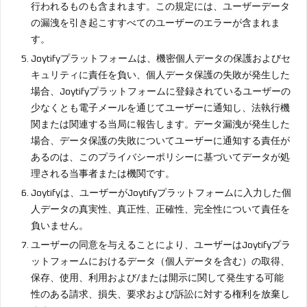
行われるものも含まれます。この規定には、ユーザーデータ
の漏洩を引き起こすすべてのユーザーのエラーが含まれま
す。
Joytifyプラットフォームは、機密個人データの保護およびセ
キュリティに責任を負い、個人データ保護の失敗が発生した
場合、Joytifyプラットフォームに登録されているユーザーの
少なくとも電子メールを通じてユーザーに通知し、法執行機
関または関連する当局に報告します。データ漏洩が発生した
場合、データ保護の失敗についてユーザーに通知する責任が
あるのは、このプライバシーポリシーに基づいてデータが処
理される当事者または機関です。
Joytifyは、ユーザーがJoytifyプラットフォームに入力した個
人データの真実性、真正性、正確性、完全性について責任を
負いません。
ユーザーの同意を与えることにより、ユーザーはJoytifyプラ
ットフォームにおけるデータ（個人データを含む）の取得、
保存、使用、利用および/または開示に関して発生する可能
性のある請求、損失、要求および訴訟に対する権利を放棄し