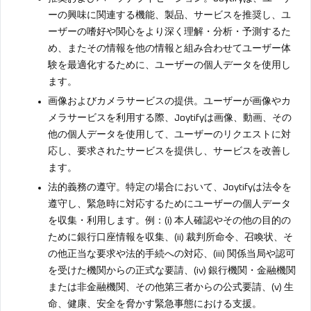
ーの興味に関連する機能、製品、サービスを推奨し、ユ
ーザーの嗜好や関心をより深く理解・分析・予測するた
め、またその情報を他の情報と組み合わせてユーザー体
験を最適化するために、ユーザーの個人データを使用し
ます。
画像およびカメラサービスの提供。ユーザーが画像やカ
メラサービスを利用する際、Joytifyは画像、動画、その
他の個人データを使用して、ユーザーのリクエストに対
応し、要求されたサービスを提供し、サービスを改善し
ます。
法的義務の遵守。特定の場合において、Joytifyは法令を
遵守し、緊急時に対応するためにユーザーの個人データ
を収集・利用します。例：(i) 本人確認やその他の目的の
ために銀行口座情報を収集、(ii) 裁判所命令、召喚状、そ
の他正当な要求や法的手続への対応、(iii) 関係当局や認可
を受けた機関からの正式な要請、(iv) 銀行機関・金融機関
または非金融機関、その他第三者からの公式要請、(v) 生
命、健康、安全を脅かす緊急事態における支援。