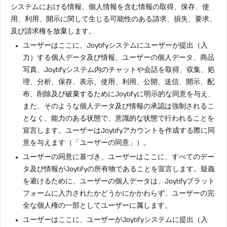
システムにおける情報、個人情報を含む情報の取得、保存、使
用、利用、開示に関して生じる可能性のある請求、損失、要求、
及び請求権を放棄します。
ユーザーはここに、Joytifyシステムにユーザーが提出（入
力）する個人データ及び情報、ユーザーの個人データ、商品
写真、Joytifyシステム内のチャットや会話を取得、収集、処
理、分析、保存、表示、使用、利用、公開、送信、開示、配
布、削除及び破棄するためにJoytifyに明示的な同意を与え、
また、そのような個人データ及び情報の承認は強制されるこ
となく、能力のある状態で、意識的な状態で行われることを
宣言します。ユーザーはJoytifyアカウントを作成する際に同
意を与えます（「ユーザーの同意」）。
ユーザーの同意に基づき、ユーザーはここに、すべてのデー
タ及び情報がJoytifyの所有物であることを宣言します。疑義
を避けるために、ユーザーの個人データは、Joytifyプラット
フォームに入力されたかどうかにかかわらず、ユーザーの完
全な個人権の一部としてユーザーに属します。
ユーザーはここに、ユーザーがJoytifyシステムに提出（入