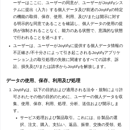
ーザーはここに、ユーザーの同意が、ユーザーがJoytifyシス
テムに提出（入力）する個人データ及び前述のJoytifyの特定
の機能の取得、保存、使用、利用、及び/または開示に対す
る明示的な同意であることを確認し、個人データの使用の提
供が強制されることなく、能力のある状態で、意識的な状態
で行われることを述べます。
ユーザーは、ユーザーがJoytifyに提供する個人データ情報の
不正確さ/不十分さによって引き起こされるJoytifyアプリケ
ーション上の取引処理の失敗に関連するすべての請求、訴
訟、損失及び/または請求からJoytifyを解放します。
データの使用、保存、利用及び処理
Joytifyは、以下の目的および適用される法令・規制により許
可されたその他の目的のために、ユーザーの個人データを収
集、使用、保存、利用、処理、分析、送信および開示しま
す。
サービス処理および製品取引。これには、(i) 製品の選
択、注文、購入、支払い、返品、振替、交換の受領、処