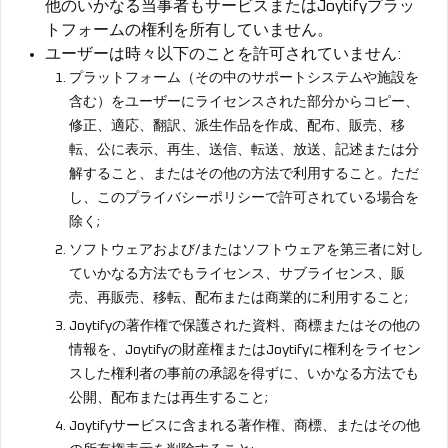
他のいかなる当事者もサービスまたはJoytifyプラッ
トフォームの権利を所有していません。
ユーザーは時々以下のことを許可されていません:
プラットフォーム（その中のサポートシステムや施設を
含む）をユーザーにライセンスされた部分からコピー、
修正、適応、翻訳、派生作品を作成、配布、販売、移
転、公に表示、再生、送信、転送、放送、記述または分
解すること、またはその他の方法で利用すること。ただ
し、このプライバシーポリシーで許可されている場合を
除く;
ソフトウェアおよび/またはソフトウェアを第三者に対し
ていかなる方法でもライセンス、サブライセンス、販
売、再販売、移転、配布または商業的に利用すること;
Joytifyの著作権で保護された資料、商標またはその他の
情報を、Joytifyの財産権またはJoytifyに権利をライセン
スした権利者の事前の承認を得ずに、いかなる方法でも
公開、配布または再生すること;
Joytifyサービスに含まれる著作権、商標、またはその他