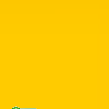
Credit or Debit Card
Verfügbar
Region und Sprache
Germany
Deutsch
Englisch
Kontaktieren Sie uns
support@joytify.com
Chat WhatsApp
Reseller
Reseller Login
Reseller werden
Sonstiges
Gutschein einlösen
Blog
Sehen Sie unsere Bewertungen auf
Sicherheit & Datenschutz